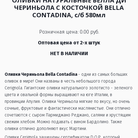
ОЛИВКИ НАТУРАЛЬНЫЕ БЕЛЛА ДИ
ЧЕРИНЬОЛА С КОСТОЧКОЙ BELLA
CONTADINA, с/б 580мл
Розничная цена: 0.00 руб.
Оптовая цена от 2-х штук
НЕТ В НАЛИЧИИ
Оливки Чериньола Bella Contadina 
- одни из самых больших 
оливок в мире! Они названы в честь небольшого города 
Cerignola. Гигантские оливки натурального золотисто - зеленого 
цвета и овальной формы выращивают на юге Италии, в 
провинции Апулия. Оливки Чериньола мягкие по вкусу, но очень 
сочные, фруктовые и фантастически маслянистые. Они отлично 
сочетаются с сыром Пармиджано Реджано, салями и хрустящим 
свежим хлебом. Можно подавать с вином Бардолино. Также 
оливки отлично дополняют вкус Мартини.
Оливки Cerignola защищены сертификатом D.O.P., который 