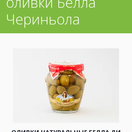
оливки Белла
Чериньола