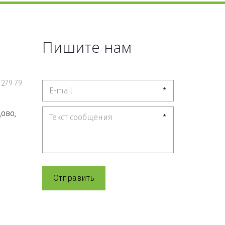
Пишите нам
 279 79
*
ово,
*
Отправить