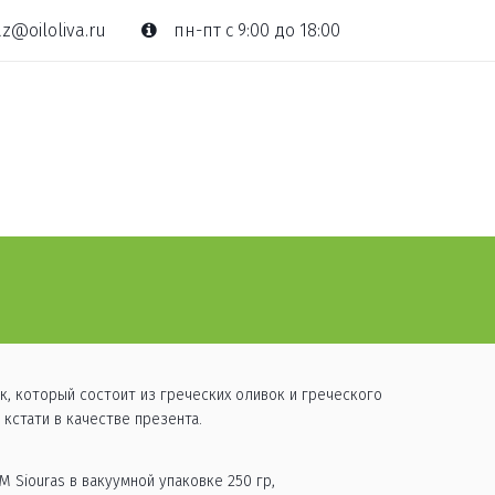
z@oiloliva.ru
пн-пт с 9:00 до 18:00
, который состоит из греческих оливок и греческого 
кстати в качестве презента. 
М Siouras в вакуумной упаковке 250 гр,