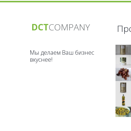
DCT
CO­­­­MPANY
Пр
Мы делаем Ваш бизнес
вкуснее!